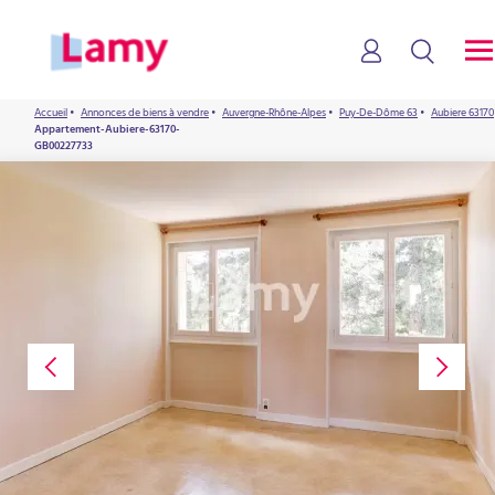
Accueil
•
Annonces de biens à vendre
•
Auvergne-Rhône-Alpes
•
Puy-De-Dôme 63
•
Aubiere 63170
Appartement-Aubiere-63170-
GB00227733