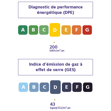
Diagnostic de performance
énergétique (DPE)
Diagnostic de performance énergétique (DPE) : D - 2
A
B
C
E
F
G
D
200
kWh/m².an
Indice d’émission de gaz à
effet de serre (GES)
Indice d’émission de gaz à effet de serre (GES) : D - 
A
B
C
E
F
G
D
43
kgeqCO2/m².an