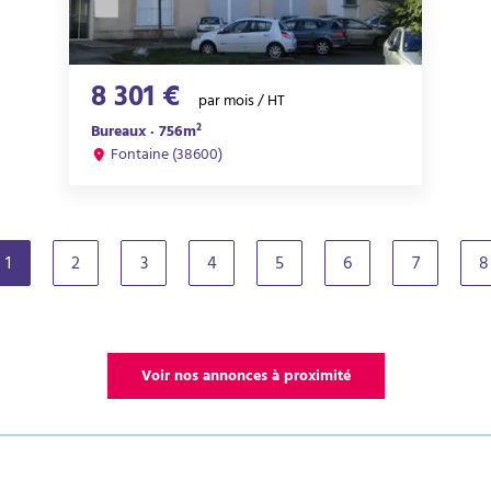
8 301 €
par mois / HT
Bureaux · 756m²
Fontaine (38600)
1
2
3
4
5
6
7
8
(current)
Voir nos annonces à proximité