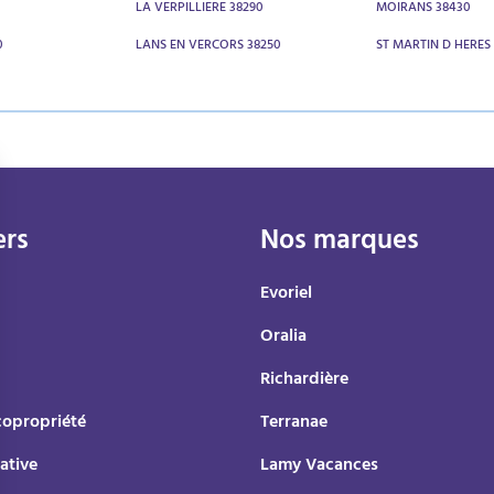
LA VERPILLIERE 38290
MOIRANS 38430
0
LANS EN VERCORS 38250
ST MARTIN D HERES
ers
Nos marques
Evoriel
Oralia
Richardière
copropriété
Terranae
ative
Lamy Vacances