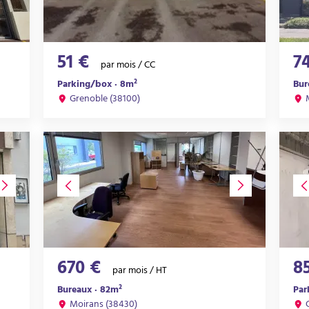
51 €
7
par mois / CC
Parking/box · 8m²
Bur
Grenoble (38100)
670 €
8
par mois / HT
Bureaux · 82m²
Par
Moirans (38430)