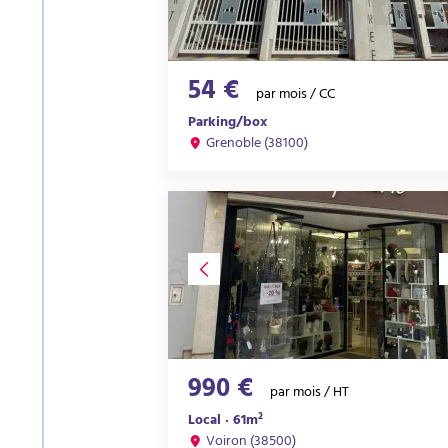
54 €
par mois / CC
Parking/box
Grenoble (38100)
990 €
par mois / HT
Local · 61m²
Voiron (38500)