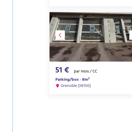
51 €
par mois / CC
Parking/box · 8m²
Grenoble (38100)