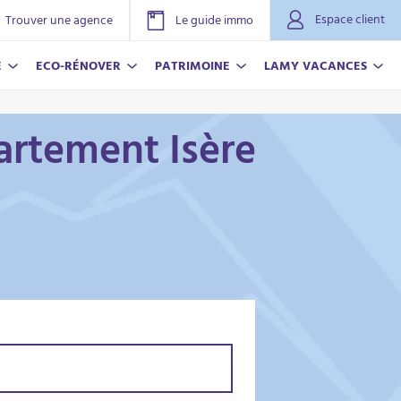
Espace client
Trouver une agence
Le guide immo
E
ECO-RÉNOVER
PATRIMOINE
LAMY VACANCES
artement Isère
NOVER
ACANCES
r plus
r plus