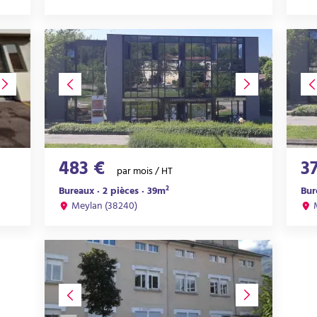
483 €
3
par mois / HT
Bureaux · 2 pièces · 39m²
Bur
Meylan (38240)