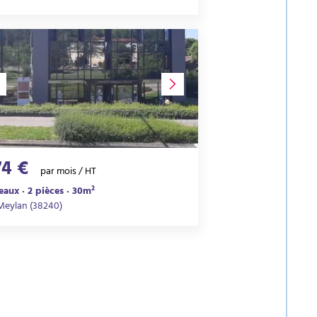
74 €
par mois / HT
eaux · 2 pièces · 30m²
Meylan (38240)