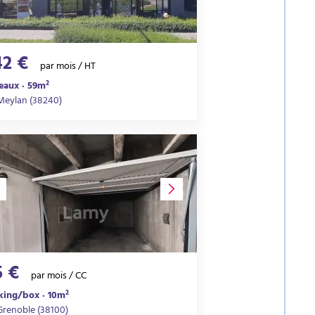
42 €
par mois / HT
eaux · 59m²
Meylan (38240)
5 €
par mois / CC
king/box · 10m²
Grenoble (38100)