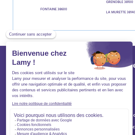
GRENOBLE 38100
FONTAINE 38600
LA MURETTE 3814
Lamy et vous
Aller v
Aide et contact
Acheter
FAQ
Louer
Qui sommes-nous ?
Vendre
Nous rejoindre
Syndic de 
Gestion loc