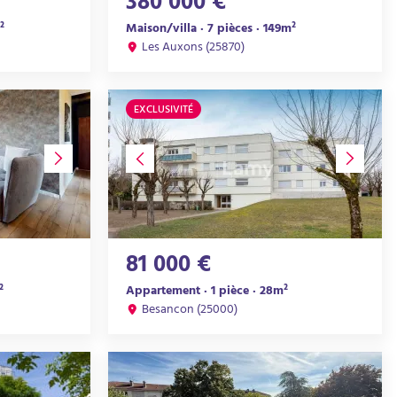
380 000 €
²
Maison/villa · 7 pièces · 149m²
Les Auxons (25870)
EXCLUSIVITÉ
81 000 €
²
Appartement · 1 pièce · 28m²
Besancon (25000)