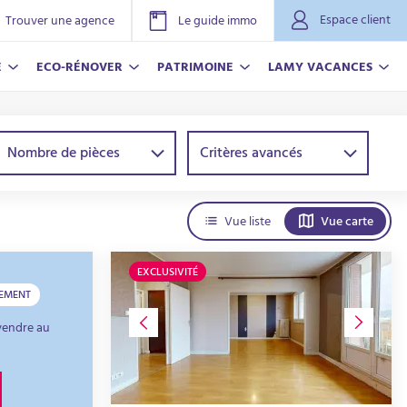
Espace client
Trouver une agence
Le guide immo
E
ECO-RÉNOVER
PATRIMOINE
LAMY VACANCES
Nombre de pièces
Critères avancés
Vue liste
Vue carte
EXCLUSIVITÉ
TEMENT
NOVER
ACANCES
vendre au
r plus
r plus