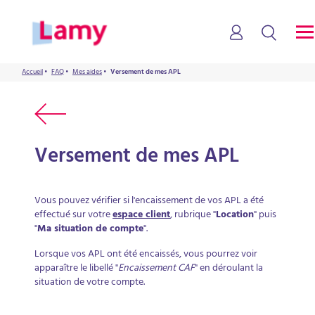
LAMY VACANCES
Accueil
•
FAQ
•
Mes aides
•
Versement de mes APL
Versement de mes APL
Vous pouvez vérifier si l'encaissement de vos APL a été
effectué sur votre
espace client
, rubrique "
Location
" puis
"
Ma situation de compte
".
Lorsque vos APL ont été encaissés, vous pourrez voir
apparaître le libellé "
Encaissement CAF
" en déroulant la
situation de votre compte.