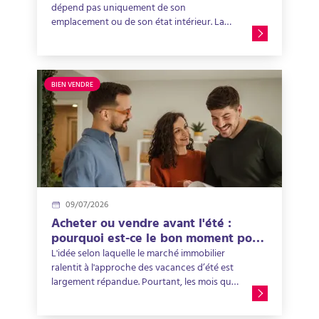
dépend pas uniquement de son
emplacement ou de son état intérieur. La
qualité de gestion de l’immeuble joue
également un rôle déterminant. Un
bâtiment bien entretenu, correctement
équipé et suivi dans le temps conserve plus
BIEN VENDRE
facilement son attractivité auprès des
acheteurs et des locataires. Dans ce
contexte, le syndic est au cœur de la
gestion de l'immeuble. Au-delà de ses
obligations administratives, il contribue à la
valorisation d'un immeuble en copropriété
grâce à une gestion rigoureuse, une bonne
anticipation des travaux et un
09/07/2026
accompagnement des copropriétaires dans
leurs décisions. Découvrez comment une
Acheter ou vendre avant l'été :
gestion efficace favorise la pérennité du
pourquoi est-ce le bon moment pour
patrimoine immobilier collectif.
concrétiser son projet immobilier ?
L'idée selon laquelle le marché immobilier
ralentit à l'approche des vacances d’été est
largement répandue. Pourtant, les mois qui
précèdent la saison estivale constituent
souvent une période particulièrement