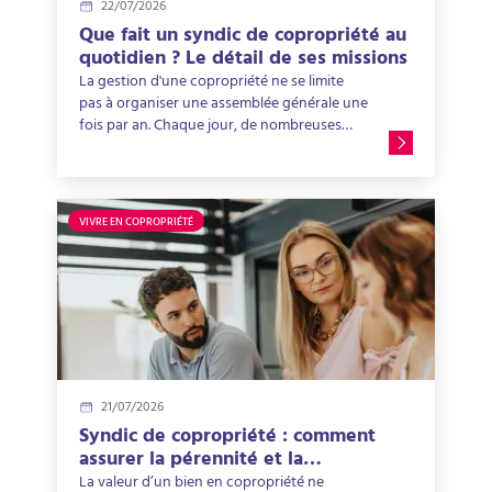
22/07/2026
Que fait un syndic de copropriété au
quotidien ? Le détail de ses missions
La gestion d'une copropriété ne se limite
pas à organiser une assemblée générale une
fois par an. Chaque jour, de nombreuses
actions sont menées pour assurer le bon
fonctionnement de l'immeuble, entretenir
les parties communes, suivre les finances,
gérer les imprévus et accompagner les
VIVRE EN COPROPRIÉTÉ
copropriétaires. Que fait un syndic de
copropriété au quotidien ? Quelles sont ses
obligations ? Comment intervient-il auprès
des copropriétaires et du conseil syndical ?
Découvrez en détail les missions du syndic
de copropriété et l'intérêt de confier la
gestion de votre immeuble à un syndic
professionnel expérimenté.
21/07/2026
Syndic de copropriété : comment
assurer la pérennité et la
valorisation d’un immeuble ?
La valeur d’un bien en copropriété ne