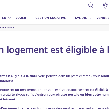
TER
LOUER
GESTION LOCATIVE
SYNDIC
VENDR
ble à la fibre
CONSEILS
NOS SERVICES
NOS SERVICES
NOS SERVICES
CONSEILS
Nos conseils pour vivre en copropriété
Assurance propriétaire non-occupant
Nos conseils pour réussir votre achat
Estimer mon bien
Estimer mon loyer
n logement est éligible à l
Estimer mon loyer
Parrainer un proche
Nos conseils pour bien vendre
Nos conseils pour louer votre bien
Parrainer un proche
nt est éligible à la fibre
, vous pouvez, dans un premier temps, vous
rendr
intéresse
.
ECO-RÉ
LAMY V
En savoi
En savoi
s proposent
un test
permettant de vérifier si votre appartement est éligible à l
n gratuite
, il vous suffit d’entrer votre
adresse postale ou bien votre numé
at internet
.
in d’un immeuble
, certains fournisseurs déposent régulièrement sur les port