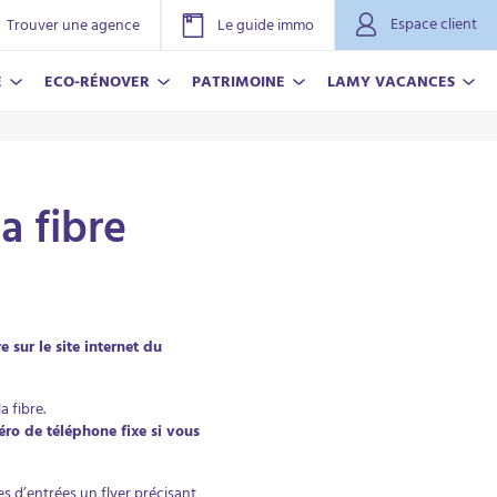
Espace client
Trouver une agence
Le guide immo
E
ECO-RÉNOVER
PATRIMOINE
LAMY VACANCES
a fibre
e sur le site internet du
NOVER
ACANCES
r plus
r plus
a fibre.
ro de téléphone fixe si vous
es d’entrées un flyer précisant