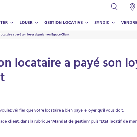
TER
LOUER
GESTION LOCATIVE
SYNDIC
VENDR
 locataire a payé son loyer depuis mon Espace Client
CONSEILS
NOS SERVICES
NOS SERVICES
NOS SERVICES
CONSEILS
Nos conseils pour vivre en copropriété
Assurance propriétaire non-occupant
Nos conseils pour réussir votre achat
Estimer mon bien
Estimer mon loyer
mon locataire a payé son 
Estimer mon loyer
Parrainer un proche
Nos conseils pour bien vendre
Nos conseils pour louer votre bien
t
Parrainer un proche
ECO-RÉ
LAMY V
oulez vérifier que votre locataire a bien payé le loyer qu'il vous doit.
En savoi
En savoi
ace client
, dans la rubrique "
Mandat de gestion
" puis "
Etat locatif de mo