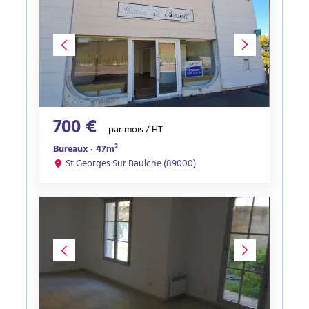
700 €
par mois / HT
Bureaux · 47m²
St Georges Sur Baulche (89000)