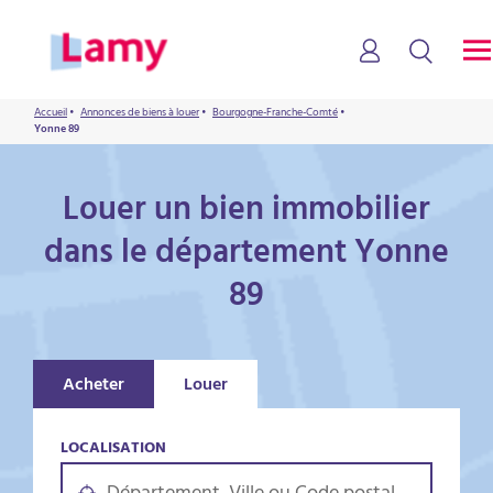
Accueil
•
Annonces de biens à louer
•
Bourgogne-Franche-Comté
•
Yonne 89
Louer un bien immobilier
dans le département Yonne
89
Acheter
Louer
LOCALISATION