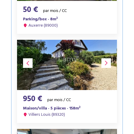
50 €
par mois / CC
Parking/box · 8m²
Auxerre (89000)
950 €
par mois / CC
Maison/villa · 5 pièces · 158m²
Villiers Louis (89320)