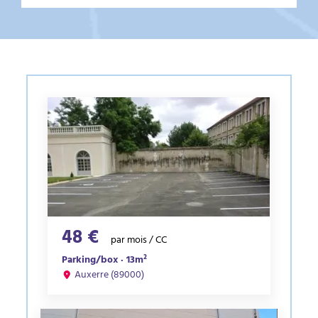
48 €
par mois / CC
Parking/box · 13m²
Auxerre (89000)