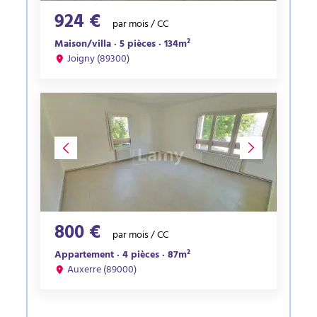
924 €
par mois / CC
Maison/villa · 5 pièces · 134m²
Joigny (89300)
800 €
par mois / CC
Appartement · 4 pièces · 87m²
Auxerre (89000)