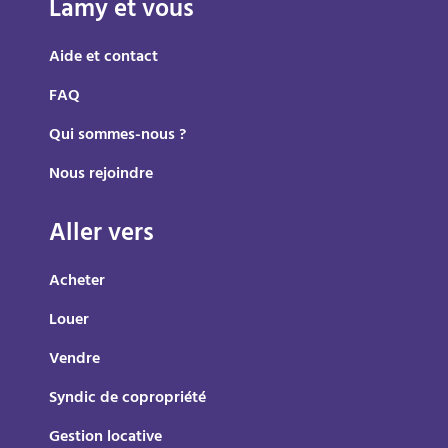
Lamy et vous
savoir sur le bail mobilité pour l'exploiter au
mieux !
Aide et contact
FAQ
Qui sommes-nous ?
Nous rejoindre
Aller vers
Acheter
Louer
Vendre
Syndic de copropriété
Gestion locative