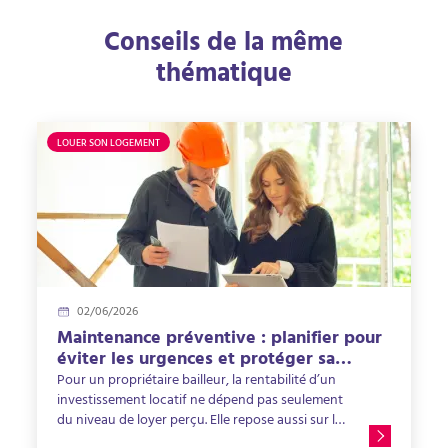
Conseils de la même
thématique
LOUER SON LOGEMENT
02/06/2026
Maintenance préventive : planifier pour
éviter les urgences et protéger sa
rentabilité locative
Pour un propriétaire bailleur, la rentabilité d’un
investissement locatif ne dépend pas seulement
du niveau de loyer perçu. Elle repose aussi sur la
capacité à maintenir le bien en bon état dans la