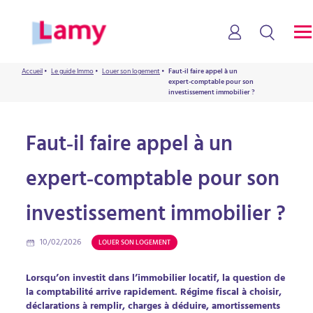
Accueil
•
Le guide Immo
•
Louer son logement
•
Faut‑il faire appel à un
expert‑comptable pour son
investissement immobilier ?
Faut‑il faire appel à un
expert‑comptable pour son
investissement immobilier ?
10/02/2026
LOUER SON LOGEMENT
Lorsqu’on investit dans l’immobilier locatif, la question de
la comptabilité arrive rapidement. Régime fiscal à choisir,
déclarations à remplir, charges à déduire, amortissements