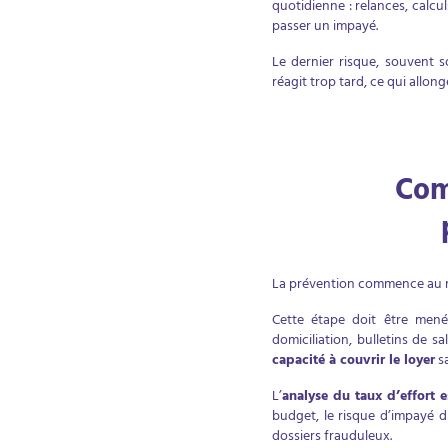
quotidienne : relances, calcul
passer un impayé.
Le dernier risque, souvent so
réagit trop tard, ce qui allon
Com
La prévention commence au m
Cette étape doit être mené
domiciliation, bulletins de sal
capacité à couvrir le loyer
sa
L’
analyse du taux d’effort 
budget, le risque d’impayé di
dossiers frauduleux.