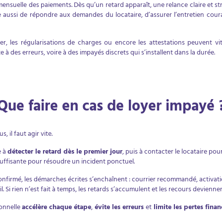
 mensuelle des paiements. Dès qu’un retard apparaît, une relance claire et st
 aussi de répondre aux demandes du locataire, d’assurer l’entretien couran
yer, les régularisations de charges ou encore les attestations peuvent v
 à des erreurs, voire à des impayés discrets qui s’installent dans la durée.
Que faire en cas de loyer impayé 
, il faut agir vite.
e à
détecter le retard dès le premier jour
, puis à contacter le locataire pour
suffisante pour résoudre un incident ponctuel.
nfirmé, les démarches écrites s’enchaînent : courrier recommandé, activatio
il. Si rien n’est fait à temps, les retards s’accumulent et les recours devien
ionnelle
accélère chaque étape
,
évite les erreurs
et
limite les pertes finan