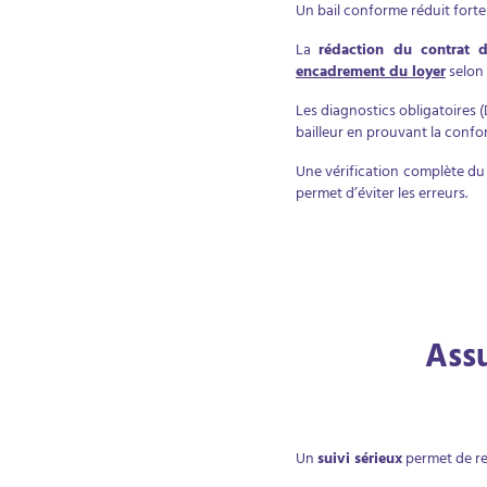
Un bail conforme réduit forte
La
rédaction du contrat d
encadrement du loyer
selon 
Les diagnostics obligatoires (D
bailleur en prouvant la confo
Une vérification complète du 
permet d’éviter les erreurs.
Assu
Un
suivi sérieux
permet de r