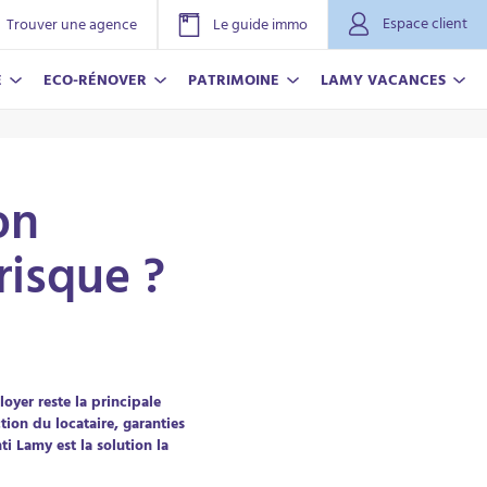
Espace client
Trouver une agence
Le guide immo
E
ECO-RÉNOVER
PATRIMOINE
LAMY VACANCES
on
risque ?
NOVER
ACANCES
r plus
r plus
oyer reste la principale
ion du locataire, garanties
ti Lamy est la solution la