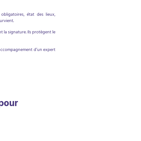
bligatoires, état des lieux,
survient.
t la signature. Ils protègent le
, l’accompagnement d’un expert
 pour