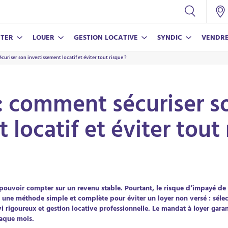
TER
LOUER
GESTION LOCATIVE
SYNDIC
VENDR
uriser son investissement locatif et éviter tout risque ?
CONSEILS
NOS SERVICES
NOS SERVICES
NOS SERVICES
CONSEILS
Nos conseils pour vivre en copropriété
Assurance propriétaire non-occupant
Nos conseils pour réussir votre achat
Estimer mon bien
Estimer mon loyer
: comment sécuriser s
Estimer mon loyer
Parrainer un proche
Nos conseils pour bien vendre
Nos conseils pour louer votre bien
 locatif et éviter tout 
Parrainer un proche
ECO-RÉ
LAMY V
En savoi
En savoi
 pouvoir compter sur un revenu stable. Pourtant, le risque d’impayé de l
 une méthode simple et complète pour éviter un loyer non versé : sélect
i rigoureux et gestion locative professionnelle. Le mandat à loyer garan
haque mois.