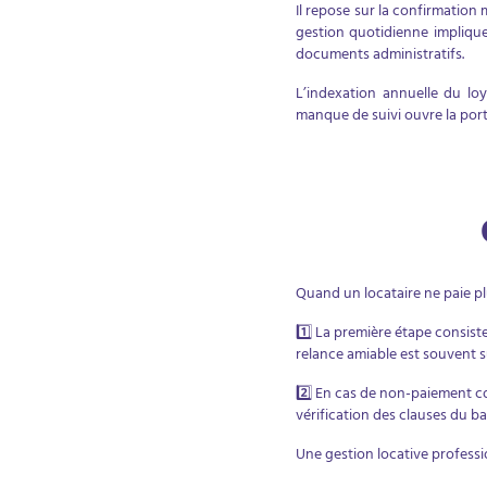
Il repose sur la confirmation
gestion quotidienne implique
documents administratifs.
L’indexation annuelle du lo
manque de suivi ouvre la porte
Quand un locataire ne paie plus
1️⃣ La première étape consist
relance amiable est souvent 
2️⃣ En cas de non-paiement co
vérification des clauses du ba
Une gestion locative profess