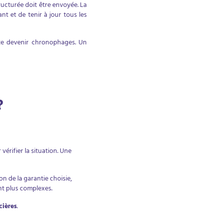
ructurée doit être envoyée. La
t et de tenir à jour tous les
ite devenir chronophages. Un
?
 vérifier la situation. Une
n de la garantie choisie,
nent plus complexes.
cières
.