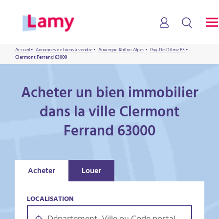
Accueil
•
Annonces de biens à vendre
•
Auvergne-Rhône-Alpes
•
Puy-De-Dôme 63
•
Clermont Ferrand 63000
Acheter un bien immobilier
dans la ville Clermont
Ferrand 63000
Acheter
Louer
LOCALISATION