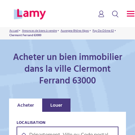
Accueil
•
Annonces de biens à vendre
•
Auvergne-Rhône-Alpes
•
Puy-De-Dôme 63
•
Clermont Ferrand 63000
Acheter un bien immobilier
dans la ville Clermont
Ferrand 63000
Acheter
Louer
LOCALISATION