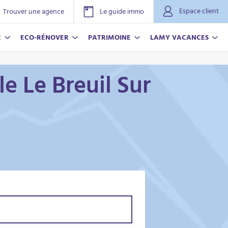
Espace client
Trouver une agence
Le guide immo
E
ECO-RÉNOVER
PATRIMOINE
LAMY VACANCES
le Le Breuil Sur
NOVER
ACANCES
r plus
r plus