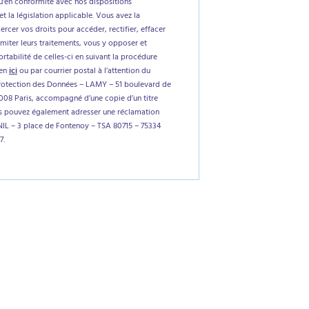
'en conformité avec nos dispositions
et la législation applicable. Vous avez la
xercer vos droits pour accéder, rectifier, effacer
imiter leurs traitements, vous y opposer et
tabilité de celles-ci en suivant la procédure
ien
ici
ou par courrier postal à l’attention du
rotection des Données – LAMY – 51 boulevard de
5008 Paris, accompagné d’une copie d’un titre
us pouvez également adresser une réclamation
NIL – 3 place de Fontenoy – TSA 80715 – 75334
7.