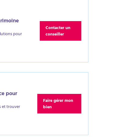
trimoine
Contacter un
lutions pour
conseiller
nce pour
Faire gérer mon
 et trouver
bien