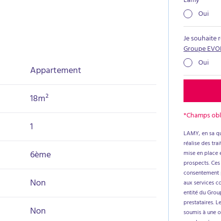
Lamy
*
Oui
Je souhaite 
Groupe EVO
Oui
Appartement
18m²
*Champs obl
1
LAMY, en sa qu
réalise des tr
6ème
mise en place e
prospects. Ces
consentement p
Non
aux services c
entité du Group
prestataires. L
Non
soumis à une ob