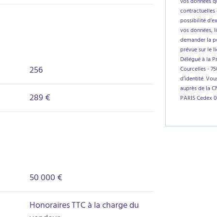
vos données qu
contractuelles 
possibilité d’e
vos données, l
demander la por
prévue sur le l
Délégué à la P
256
Courcelles - 7
d’identité. Vo
auprès de la C
289 €
PARIS Cedex 0
50 000 €
Honoraires TTC à la charge du