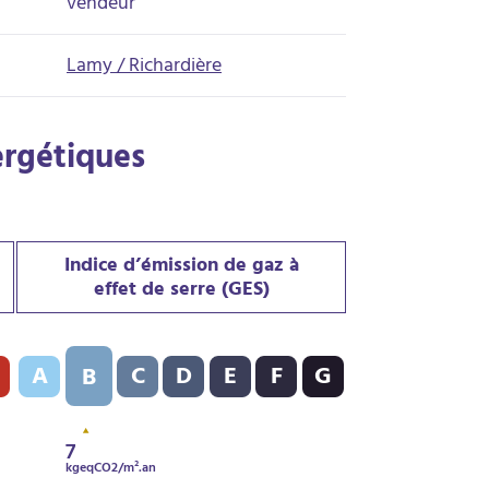
vendeur
Lamy / Richardière
ergétiques
Indice d’émission de gaz à
effet de serre (GES)
DPE) : D - 238 kWh/m².an
Indice d’émission de gaz à effet de serre (GES) : B - 7 kgeqCO2
A
C
D
E
F
G
B
7
kgeqCO2/m².an