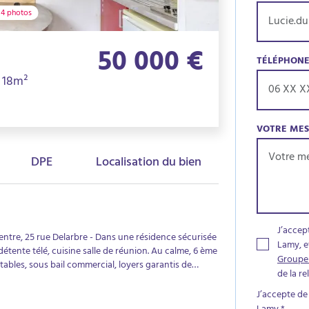
4 photos
50 000 €
TÉLÉPHON
· 18m²
VOTRE ME
DPE
Localisation du bien
J’accep
e, 25 rue Delarbre - Dans une résidence sécurisée
Lamy, e
tente télé, cuisine salle de réunion. Au calme, 6 ème
Groupe
ables, sous bail commercial, loyers garantis de
de la r
ots.
J’accepte de