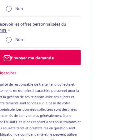
Non
recevoir les offres personnalisées du
RIEL
*
Non
Envoyer ma demande
igatoires
alité de responsable de traitement, collecte et
aitements de données à caractère personnel pour la
t la gestion de ses relations avec ses clients et
 traitements sont fondés sur la base de votre
réalable. Les données collectées sont destinées
oncernés de Lamy et plus généralement à une
e EVORIEL et le cas échéant à ses sous-traitants et
es sous-traitants et prestataires en question sont
ligation de confidentialité et ne peuvent utiliser