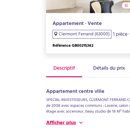
Appartement · Vente
1 pièce 
Clermont Ferrand (63000)
Référence GB00215362
Descriptif
Détails du prix
Appartement centre ville
SPECIAL INVESTISSEURS, CLERMONT FERRAND Centr
de 2008 avec espaces communs : Laverie, salon dé
étage avec ascenseur, beau studio de 18 M² habit
3645€HT/ AN. Charges annuelles : 289€, cop 128 l
Afficher plus