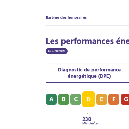
Barème des honoraires
Les performances én
au 07/10/2025
Diagnostic de performance
énergétique (DPE)
Diagnostic de performance énergétique (
A
B
C
E
F
G
D
238
kWh/m².an