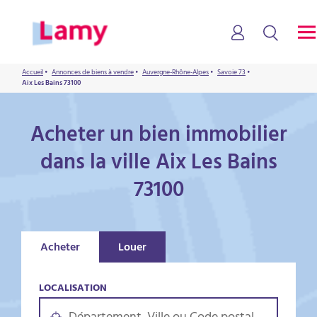
Accueil
•
Annonces de biens à vendre
•
Auvergne-Rhône-Alpes
•
Savoie 73
•
Aix Les Bains 73100
Acheter un bien immobilier
dans la ville Aix Les Bains
73100
Acheter
Louer
LOCALISATION