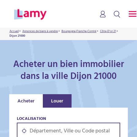
Accueil
•
Annonces de biens à vendre
•
Bourgogne-Franche-Comté
•
Côte-D'or 21
•
Dijon 21000
Acheter un bien immobilier
dans la ville Dijon 21000
Acheter
Louer
LOCALISATION