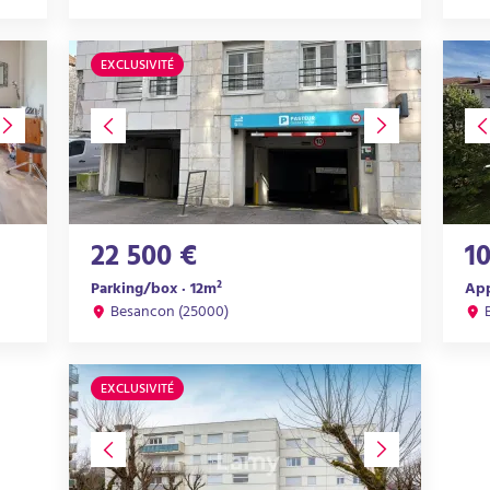
EXCLUSIVITÉ
22 500 €
1
Parking/box · 12m²
App
Besancon (25000)
EXCLUSIVITÉ