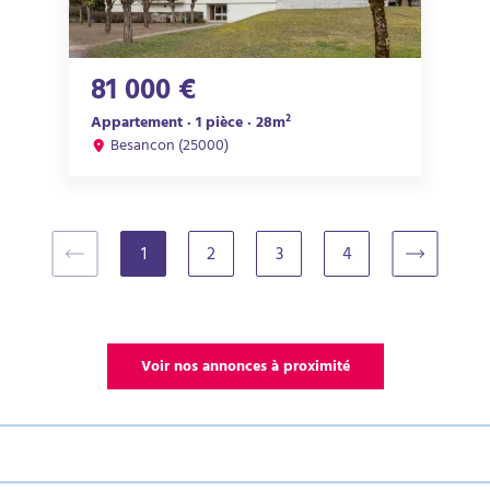
81 000 €
Appartement · 1 pièce · 28m²
Besancon (25000)
1
2
3
4
(current)
Voir nos annonces à proximité