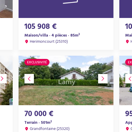
105 908 €
1
Maison/villa · 4 pièces · 85m²
Mai
Herimoncourt (25310)
EXCLUSIVITÉ
EX
70 000 €
9
Terrain · 501m²
App
Grandfontaine (25320)