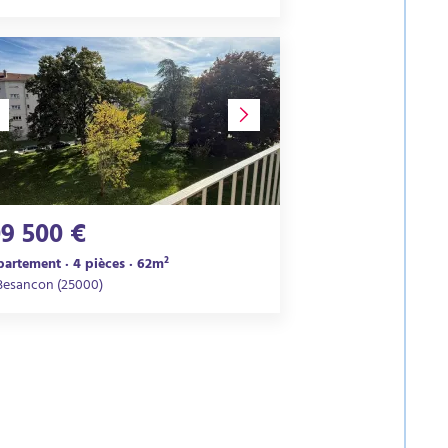
09 500 €
artement · 4 pièces · 62m²
Besancon (25000)