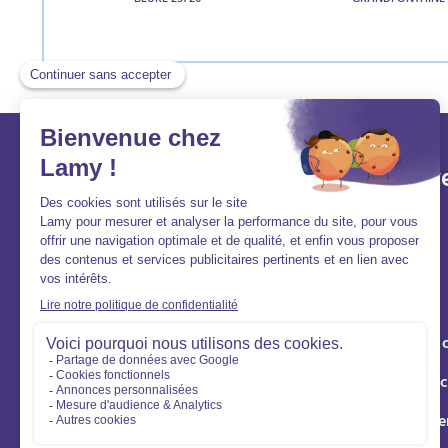
BEURE 25720
GRANDFONTAINE 
Lamy et vous
Aller v
Aide et contact
Acheter
FAQ
Louer
Qui sommes-nous ?
Vendre
Nous rejoindre
Syndic de 
Gestion loc
Éco rénove