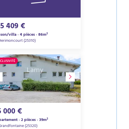
05 409 €
son/villa · 4 pièces · 86m²
Herimoncourt (25310)
CLUSIVITÉ
5 000 €
artement · 2 pièces · 39m²
Grandfontaine (25320)