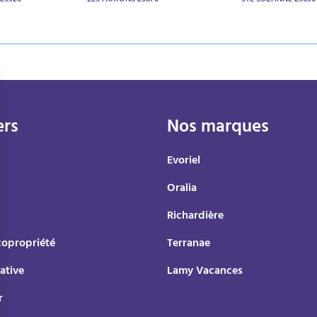
25320
LES AUXONS 25870
STE SUZANNE 25630
ers
Nos marques
Evoriel
Oralia
Richardière
copropriété
Terranae
ative
Lamy Vacances
r