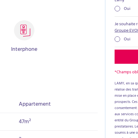
Lamy
*
Oui
Je souhaite 
Groupe EVO
Oui
Interphone
*Champs obl
LAMY, en sa qu
réalise des tr
mise en place e
prospects. Ces
Appartement
consentement p
aux services c
47m²
entité du Group
prestataires. L
soumis à une ob