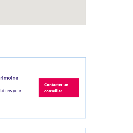
trimoine
Contacter un
lutions pour
conseiller