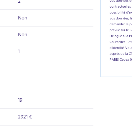
2
vos données qu
contractuelles 
possibilité d’e
Non
vos données, l
demander la por
prévue sur le l
Non
Délégué à la P
Courcelles - 7
d’identité. Vo
1
auprès de la C
PARIS Cedex 0
19
2921 €