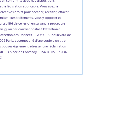
'en conformité avec nos dispositions
et la législation applicable. Vous avez la
xercer vos droits pour accéder, rectifier, effacer
imiter leurs traitements, vous y opposer et
tabilité de celles-ci en suivant la procédure
ien
ici
ou par courrier postal à l’attention du
rotection des Données – LAMY – 51 boulevard de
5008 Paris, accompagné d’une copie d’un titre
us pouvez également adresser une réclamation
NIL – 3 place de Fontenoy – TSA 80715 – 75334
7.