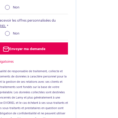
Non
recevoir les offres personnalisées du
RIEL
*
Non
Envoyer ma demande
igatoires
alité de responsable de traitement, collecte et
aitements de données à caractère personnel pour la
t la gestion de ses relations avec ses clients et
 traitements sont fondés sur la base de votre
réalable. Les données collectées sont destinées
oncernés de Lamy et plus généralement à une
e EVORIEL et le cas échéant à ses sous-traitants et
es sous-traitants et prestataires en question sont
ligation de confidentialité et ne peuvent utiliser