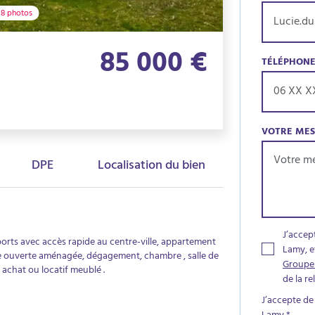
8 photos
85 000 €
TÉLÉPHON
VOTRE ME
DPE
Localisation du bien
J’accep
orts avec accès rapide au centre-ville, appartement
Lamy, e
ne ouverte aménagée, dégagement, chambre , salle de
Groupe
 achat ou locatif meublé .
de la r
J’accepte de