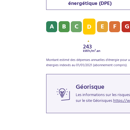
énergétique (DPE)
Diagnostic de performance énergétique (
A
B
C
E
F
G
D
243
kWh/m².an
Montant estimé des dépenses annuelles d'énergie pour un
énergies indexés au 01/01/2021 (abonnement compris).
Géorisque
Les informations sur les risque
sur le site Géorisques
https://w