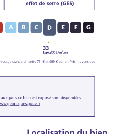
effet de serre (GES)
DPE) : D - 243 kWh/m².an
Indice d’émission de gaz à effet de serre (GES) : D - 33 kgeqCO
A
B
C
E
F
G
D
33
kgeqCO2/m².an
 usage standard : entre 731 € et 989 € par an. Prix moyens des
s auxquels ce bien est exposé sont disponibles
ww.georisques.gouv.fr