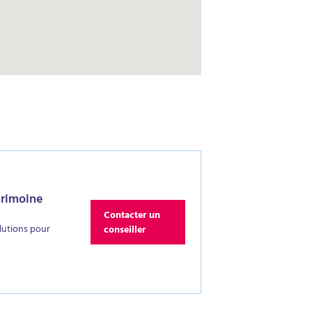
trimoine
Contacter un
lutions pour
conseiller