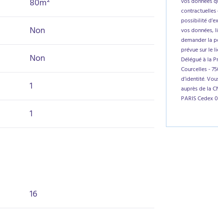
80m²
vos données qu
contractuelles 
possibilité d’e
Non
vos données, l
demander la por
prévue sur le l
Non
Délégué à la P
Courcelles - 7
d’identité. Vo
1
auprès de la C
PARIS Cedex 0
1
16