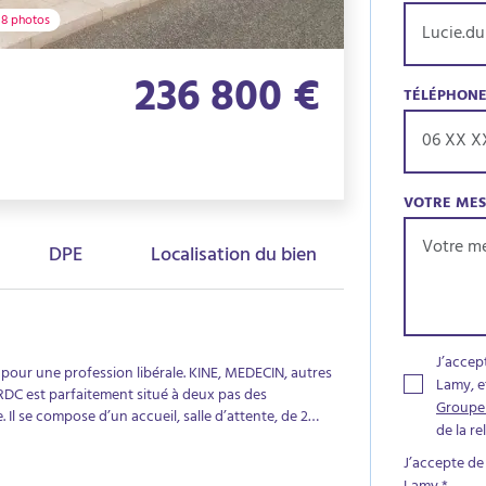
8 photos
236 800 €
TÉLÉPHON
VOTRE ME
DPE
Localisation du bien
J’accep
our une profession libérale. KINE, MEDECIN, autres
Lamy, e
parfaitement situé à deux pas des
Groupe
Il se compose d’un accueil, salle d’attente, de 2
de la r
es pour la patientèle, un WC indépendant, autre pièce
en sous-sol. Entièrement climatisé. Local
J’accepte de