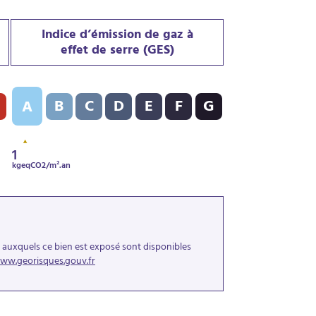
Indice d’émission de gaz à
effet de serre (GES)
DPE) : A - 46 kWh/m².an
Indice d’émission de gaz à effet de serre (GES) : A - 1 kgeqCO2
B
C
D
E
F
G
A
1
kgeqCO2/m².an
s auxquels ce bien est exposé sont disponibles
ww.georisques.gouv.fr