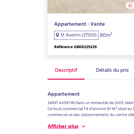
Appartement · Vente
80m²
St Avertin (37550)
Référence GB00225239
Descriptif
Détails du prix
Appartement
SAINT AVERTIN Dans un immeuble de 2005. Idéal p
Ce local commercial T4 d’environ 81 M² situé au RDC est 
commerces et des stationnements du centre ville. 
bureaux, dont une salle de praticien. Des toilett
Afficher plus
et archives. Un emplacement de parking sécurisé 
transformable en logement.