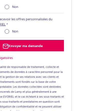
Non
recevoir les offres personnalisées du
RIEL
*
Non
Envoyer ma demande
igatoires
alité de responsable de traitement, collecte et
aitements de données à caractère personnel pour la
t la gestion de ses relations avec ses clients et
 traitements sont fondés sur la base de votre
réalable. Les données collectées sont destinées
oncernés de Lamy et plus généralement à une
e EVORIEL et le cas échéant à ses sous-traitants et
es sous-traitants et prestataires en question sont
ligation de confidentialité et ne peuvent utiliser