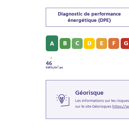
Diagnostic de performance
énergétique (DPE)
Diagnostic de performance énergétique (
B
C
D
E
F
G
A
46
kWh/m².an
Géorisque
Les informations sur les risque
sur le site Géorisques
https://w