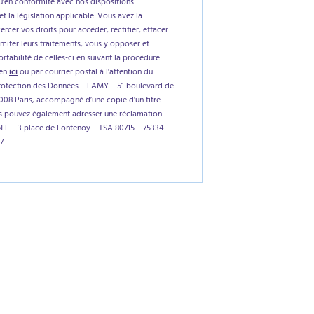
'en conformité avec nos dispositions
et la législation applicable. Vous avez la
xercer vos droits pour accéder, rectifier, effacer
imiter leurs traitements, vous y opposer et
tabilité de celles-ci en suivant la procédure
ien
ici
ou par courrier postal à l’attention du
rotection des Données – LAMY – 51 boulevard de
5008 Paris, accompagné d’une copie d’un titre
us pouvez également adresser une réclamation
NIL – 3 place de Fontenoy – TSA 80715 – 75334
7.