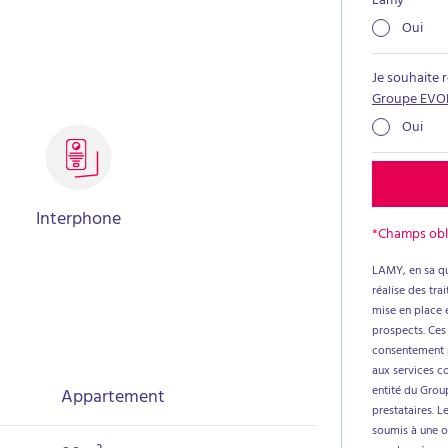
Lamy
*
Oui
Je souhaite 
Groupe EVO
Oui
Interphone
*Champs obl
LAMY, en sa qu
réalise des tr
mise en place e
prospects. Ces
consentement p
aux services c
entité du Group
Appartement
prestataires. L
soumis à une ob