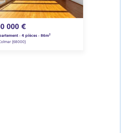
60 000 €
artement · 4 pièces · 86m²
Colmar (68000)