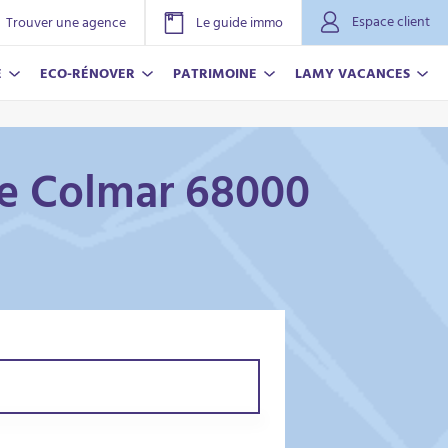
Espace client
Trouver une agence
Le guide immo
E
ECO-RÉNOVER
PATRIMOINE
LAMY VACANCES
lle Colmar 68000
NOVER
ACANCES
r plus
r plus