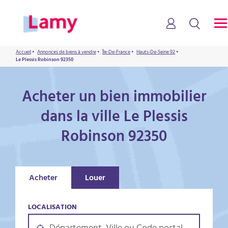
Accueil
•
Annonces de biens à vendre
•
Île-De-France
•
Hauts-De-Seine 92
•
Le Plessis Robinson 92350
Acheter un bien immobilier
dans la ville Le Plessis
Robinson 92350
Acheter
Louer
LOCALISATION