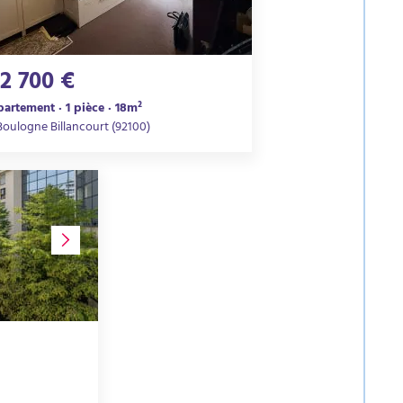
22 700 €
artement · 1 pièce · 18m²
Boulogne Billancourt (92100)