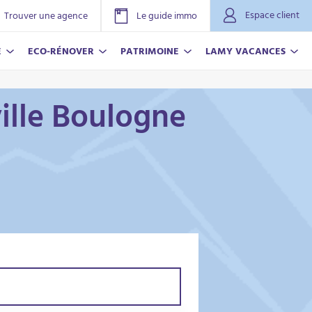
Espace client
Trouver une agence
Le guide immo
E
ECO-RÉNOVER
PATRIMOINE
LAMY VACANCES
ille Boulogne
NOVER
ACANCES
r plus
r plus