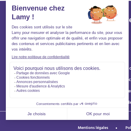
Lamy et vous
Aller v
Aide et contact
Acheter
FAQ
Louer
Qui sommes-nous ?
Vendre
Nous rejoindre
Syndic de 
Gestion loc
Éco rénove
Location d
Mentions légales
Pol