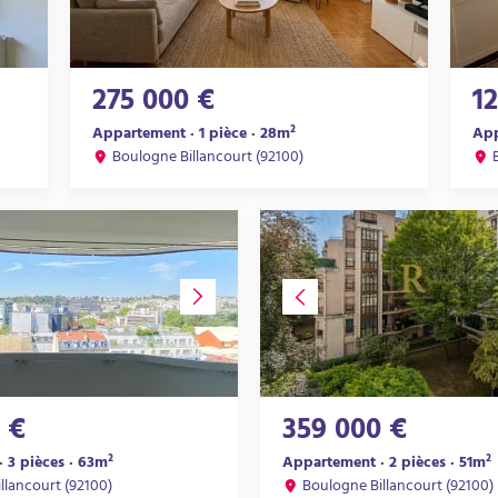
275 000 €
1
Appartement · 1 pièce · 28m²
App
Boulogne Billancourt (92100)
 €
359 000 €
 3 pièces · 63m²
Appartement · 2 pièces · 51m²
llancourt (92100)
Boulogne Billancourt (92100)