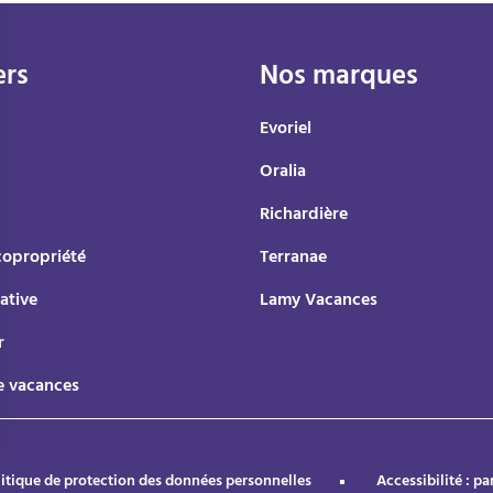
ers
Nos marques
Evoriel
Oralia
Richardière
copropriété
Terranae
ative
Lamy Vacances
r
e vacances
itique de protection des données personnelles
Accessibilité : p