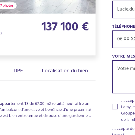
7 photos
137 100 €
TÉLÉPHON
m²
VOTRE ME
DPE
Localisation du bien
J’accep
 appartement T3 de 67,00 m2 refait à neuf offre un
Lamy, e
 d'un balcon, d'une cave et bénéficie d’une proximité
Groupe
e est bien entretenue et dispose d’une gardienne
de la r
unes, apportant confort et sérénité au
sine aménagée et équipée, ouverte sur le salon /
J’accepte de
e salle d’eau,Un WC indépendant.Prestations