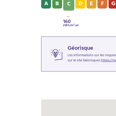
A
B
D
E
F
G
C
160
kWh/m².an
Géorisque
Les informations sur les risque
sur le site Géorisques
https://w