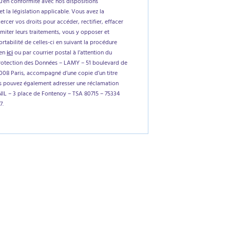
'en conformité avec nos dispositions
et la législation applicable. Vous avez la
xercer vos droits pour accéder, rectifier, effacer
imiter leurs traitements, vous y opposer et
tabilité de celles-ci en suivant la procédure
ien
ici
ou par courrier postal à l’attention du
rotection des Données – LAMY – 51 boulevard de
5008 Paris, accompagné d’une copie d’un titre
us pouvez également adresser une réclamation
NIL – 3 place de Fontenoy – TSA 80715 – 75334
7.