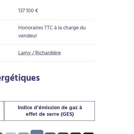
137 100 €
Honoraires TTC à la charge du
vendeur
Lamy / Richardière
ergétiques
Indice d’émission de gaz à
effet de serre (GES)
PE) : C - 160 kWh/m².an
Indice d’émission de gaz à effet de serre (GES) : C - 25 kgeqCO