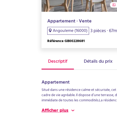
Appartement · Vente
3 pièces · 67
Angouleme (16000)
Référence GB00228681
Descriptif
Détails du prix
Appartement
Situé dans une résidence calme et sécurisée, cet
cadre de vie agréable. Il dispose d’une terrasse,
immédiate de toutes les commodités.La résidenc
assurant également l’entretien des parties comm
Afficher plus
quotidien.Descriptif du bien :Une entrée,Une cui
séjour,Un cellier / buanderie,Deux chambres,Un