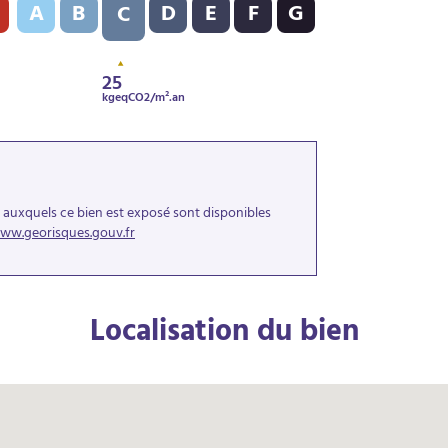
A
B
D
E
F
G
C
25
kgeqCO2/m².an
s auxquels ce bien est exposé sont disponibles
ww.georisques.gouv.fr
Localisation du bien