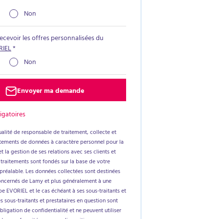
Non
recevoir les offres personnalisées du
RIEL
*
Non
Envoyer ma demande
igatoires
alité de responsable de traitement, collecte et
aitements de données à caractère personnel pour la
t la gestion de ses relations avec ses clients et
 traitements sont fondés sur la base de votre
réalable. Les données collectées sont destinées
oncernés de Lamy et plus généralement à une
e EVORIEL et le cas échéant à ses sous-traitants et
es sous-traitants et prestataires en question sont
ligation de confidentialité et ne peuvent utiliser