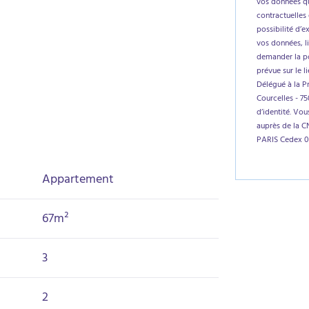
vos données qu
contractuelles 
possibilité d’e
vos données, l
demander la por
prévue sur le l
Délégué à la P
Courcelles - 7
d’identité. Vo
auprès de la C
PARIS Cedex 0
Appartement
67m²
3
2