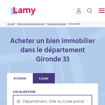
Accueil
•
Annonces de biens à vendre
•
Nouvelle-Aquitaine
•
Gironde 33
Acheter un bien immobilier
dans le département
Gironde 33
Acheter
Louer
LOCALISATION