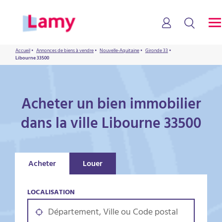
Accueil
•
Annonces de biens à vendre
•
Nouvelle-Aquitaine
•
Gironde 33
•
Libourne 33500
Acheter un bien immobilier
dans la ville Libourne 33500
Acheter
Louer
LOCALISATION