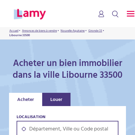
Accueil
•
Annonces de biens à vendre
•
Nouvelle-Aquitaine
•
Gironde 33
•
Libourne 33500
Acheter un bien immobilier
dans la ville Libourne 33500
Acheter
Louer
LOCALISATION