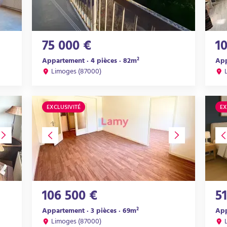
75 000 €
1
Appartement · 4 pièces · 82m²
App
Limoges (87000)
EXCLUSIVITÉ
EX
106 500 €
5
Appartement · 3 pièces · 69m²
App
Limoges (87000)