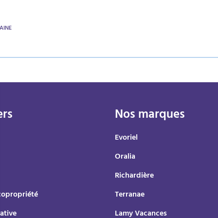
AINE
ers
Nos marques
Evoriel
Oralia
Richardière
copropriété
Terranae
ative
Lamy Vacances