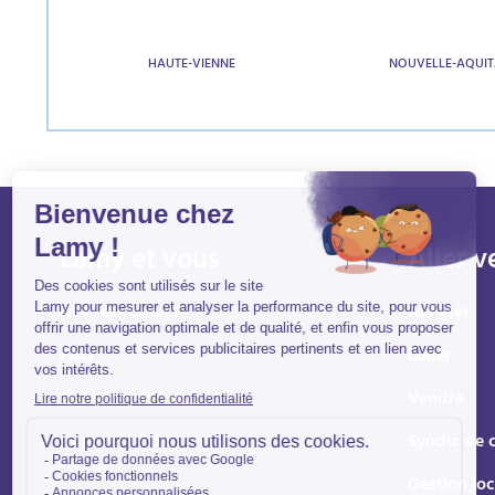
HAUTE-VIENNE
NOUVELLE-AQUIT
Lamy et vous
Aller v
Aide et contact
Acheter
FAQ
Louer
Qui sommes-nous ?
Vendre
Nous rejoindre
Syndic de 
Gestion loc