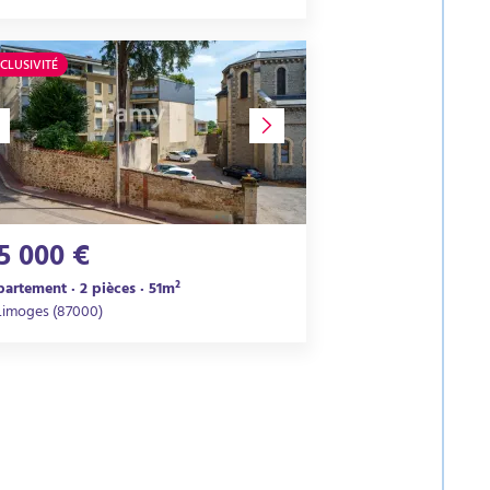
CLUSIVITÉ
15 000 €
artement · 2 pièces · 51m²
Limoges (87000)