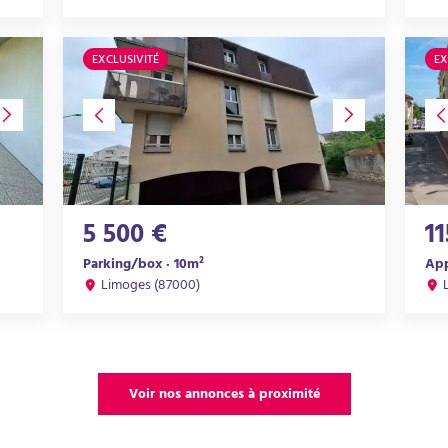
EXCLUSIVITÉ
EX
5 500 €
1
Parking/box · 10m²
App
Limoges (87000)
Voir nos annonces à proximité