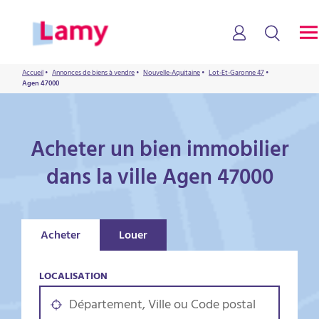
Accueil
•
Annonces de biens à vendre
•
Nouvelle-Aquitaine
•
Lot-Et-Garonne 47
•
Agen 47000
Acheter un bien immobilier
dans la ville Agen 47000
Acheter
Louer
LOCALISATION