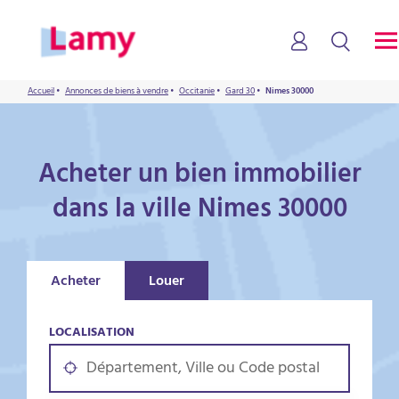
Accueil
•
Annonces de biens à vendre
•
Occitanie
•
Gard 30
•
Nimes 30000
Acheter un bien immobilier
dans la ville Nimes 30000
Acheter
Louer
LOCALISATION