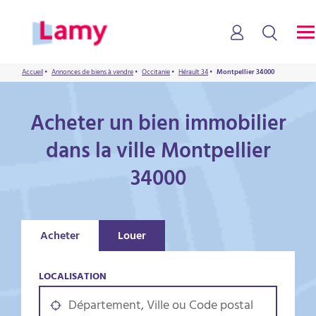
Accueil
•
Annonces de biens à vendre
•
Occitanie
•
Hérault 34
•
Montpellier 34000
Acheter un bien immobilier
dans la ville Montpellier
34000
Acheter
Louer
LOCALISATION