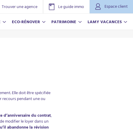
Espace client
Trouver une agence
Le guide immo
E
ECO-RÉNOVER
PATRIMOINE
LAMY VACANCES
ment. Elle doit être spécifiée
voir recours pendant une ou
NOVER
ACANCES
r plus
r plus
e d’anniversaire du contrat
,
de modifier le loyer dans un
u’il abandonne la révision