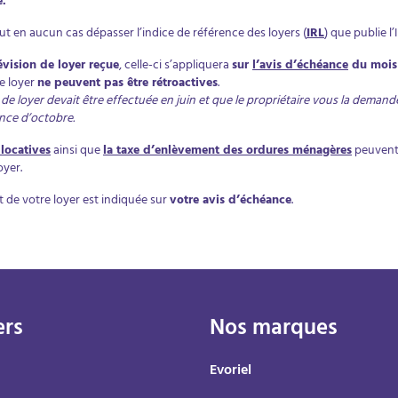
e.
t en aucun cas dépasser l’indice de référence des loyers (
IRL
) que publie l’
évision de loyer reçue
, celle-ci s’appliquera
sur
l’avis d’échéance
du mois 
de loyer
ne peuvent pas être rétroactives
.
de loyer devait être effectuée en juin et que le propriétaire vous la demand
ance d’octobre.
 locatives
ainsi que
la taxe d’enlèvement des ordures ménagères
peuvent
oyer.
 de votre loyer est indiquée sur
votre avis d’échéance
.
ers
Nos marques
Evoriel