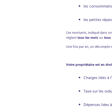
les consommati
les petites répa
Ces montants, indiqué dans votr
réglant
tous les mois
ou
tous 
Une fois par an, un décompte d
Votre propriétaire est en dro
Charges liées à 
Taxe sur les ord
Dépenses liées à