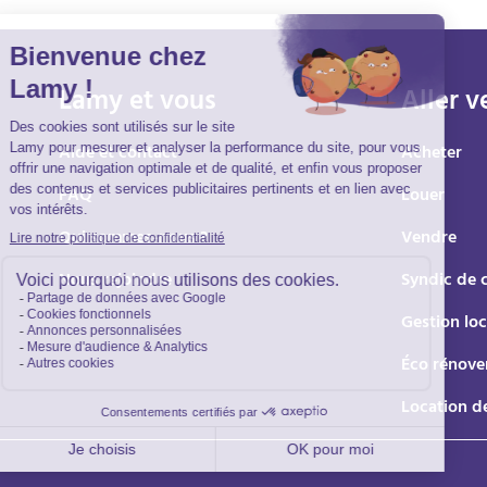
Lamy et vous
Aller v
Aide et contact
Acheter
FAQ
Louer
Qui sommes-nous ?
Vendre
Nous rejoindre
Syndic de 
Gestion loc
Éco rénove
Location d