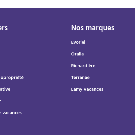
ers
Nos marques
Evoriel
Oralia
Richardière
copropriété
Terranae
ative
Lamy Vacances
r
e vacances