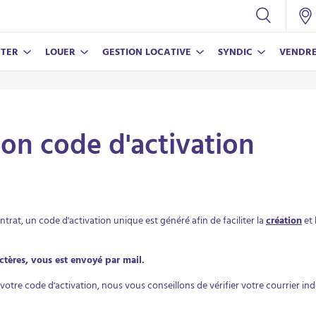
TER
LOUER
GESTION LOCATIVE
SYNDIC
VENDR
CONSEILS
NOS SERVICES
NOS SERVICES
NOS SERVICES
CONSEILS
Nos conseils pour vivre en copropriété
Assurance propriétaire non-occupant
Nos conseils pour réussir votre achat
Estimer mon bien
Estimer mon loyer
on code d'activation
Estimer mon loyer
Parrainer un proche
Nos conseils pour bien vendre
Nos conseils pour louer votre bien
Parrainer un proche
ntrat, un code d'activation unique est généré afin de faciliter la
création
et 
ECO-RÉ
LAMY V
En savoi
En savoi
tères, vous est envoyé par mail.
votre code d'activation, nous vous conseillons de vérifier votre courrier in