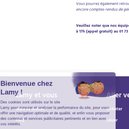
Vous pourrez également retrou
encore comptes-rendus de géra
Veuillez noter que nos équip
à 17h (appel gratuit) au 01 7
Lamy et vous
Aller v
Aide et contact
Acheter
FAQ
Louer