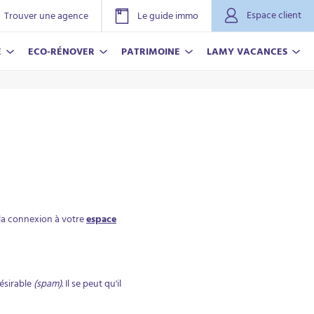
Espace client
Trouver une agence
Le guide immo
E
ECO-RÉNOVER
PATRIMOINE
LAMY VACANCES
la connexion à votre
espace
NOVER
ACANCES
r plus
r plus
désirable
(spam)
. Il se peut qu'il