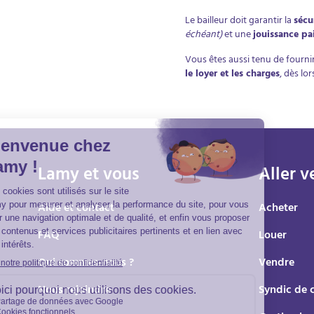
Le bailleur doit garantir la
sécu
échéant)
et une
jouissance pa
Vous êtes aussi tenu de fournir 
le loyer et les charges
, dès lo
Lamy et vous
Aller v
Aide et contact
Acheter
FAQ
Louer
Qui sommes-nous ?
Vendre
Nous rejoindre
Syndic de 