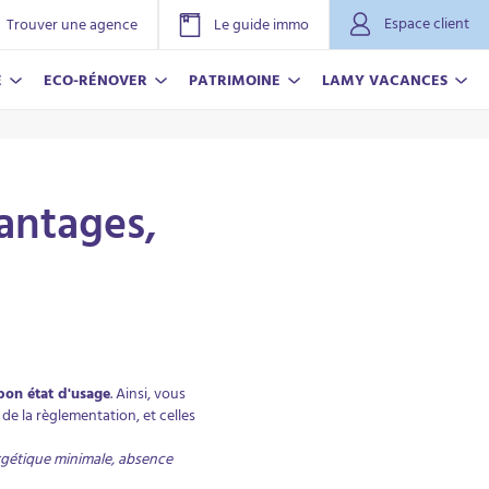
Espace client
Trouver une agence
Le guide immo
E
ECO-RÉNOVER
PATRIMOINE
LAMY VACANCES
vantages,
NOVER
ACANCES
bon état d'usage
. Ainsi, vous
r plus
r plus
de la règlementation, et celles
rgétique minimale, absence