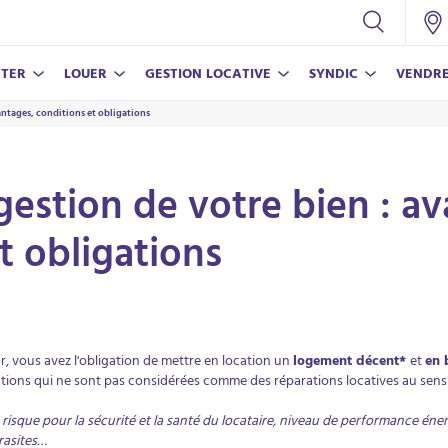
TER
LOUER
GESTION LOCATIVE
SYNDIC
VENDR
antages, conditions et obligations
CONSEILS
NOS SERVICES
NOS SERVICES
NOS SERVICES
CONSEILS
Nos conseils pour vivre en copropriété
Assurance propriétaire non-occupant
Nos conseils pour réussir votre achat
Estimer mon bien
Estimer mon loyer
gestion de votre bien : a
Estimer mon loyer
Parrainer un proche
Nos conseils pour bien vendre
Nos conseils pour louer votre bien
t obligations
Parrainer un proche
ECO-RÉ
LAMY V
ur, vous avez l'obligation de mettre en location un
logement décent*
et
en 
En savoi
En savoi
ations qui ne sont pas considérées comme des réparations locatives au sens 
isque pour la sécurité et la santé du locataire, niveau de performance éne
arasites…