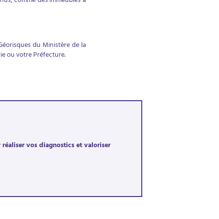
u nus, comme des immeubles à
 Géorisques du Ministère de la
rie ou votre Préfecture.
éaliser vos diagnostics et valoriser