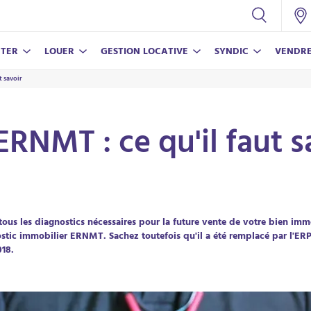
TER
LOUER
GESTION LOCATIVE
SYNDIC
VENDR
t savoir
CONSEILS
NOS SERVICES
NOS SERVICES
NOS SERVICES
CONSEILS
Nos conseils pour vivre en copropriété
Assurance propriétaire non-occupant
Nos conseils pour réussir votre achat
Estimer mon bien
Estimer mon loyer
ERNMT : ce qu'il faut s
Estimer mon loyer
Parrainer un proche
Nos conseils pour bien vendre
Nos conseils pour louer votre bien
Parrainer un proche
ous les diagnostics nécessaires pour la future vente de votre bien immo
nostic immobilier ERNMT. Sachez toutefois qu'il a été remplacé par l'ERP
ECO-RÉ
LAMY V
018.
En savoi
En savoi