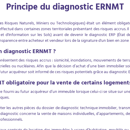
Principe du diagnostic ERNMT
s Risques Naturels, Miniers ou Technologiques) était un élément obligat
 effectué dans certaines zones territoriales présentant des risques accrus. I
et d'Information sur les Sols) avant de devenir le diagnostic ERP (État d
ansparence entre acheteur et vendeur lors de la signature d'un bien en zone 
un diagnostic ERNMT ?
 présentent des risques accrus : sismicité, inondations, mouvements de terrai
trielles ou nucléaires. Afin que la décision d’achat d’une bien immobilier s
e futur acquéreur soit informé de ces risques potentiels grâce au diagnosti
T obligatoire pour la vente de certains logement
 fourni au futur acquéreur d’un immeuble lorsque celui-ci se situe sur une 
iques.
éter les autres pièces du dossier de diagnostic technique immobilier, transm
diagnostic concerne la vente de maisons individuelles, d’appartements, de
ofessionnels.