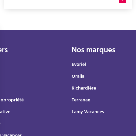
les premières étapes du projet. Prix mal positionné,
annonce peu visible, documents manquants ou stratégie
absente : ces choix peuvent freiner l’intérêt des
acheteurs et compliquer la transaction. Cette approche
concrète vous permet d’identifier les principales erreurs
à éviter avant de mettre votre logement sur le marché,
afin de vendre dans de bonnes conditions et au bon prix.
ers
Nos marques
Evoriel
Oralia
Richardière
copropriété
Terranae
ative
Lamy Vacances
r