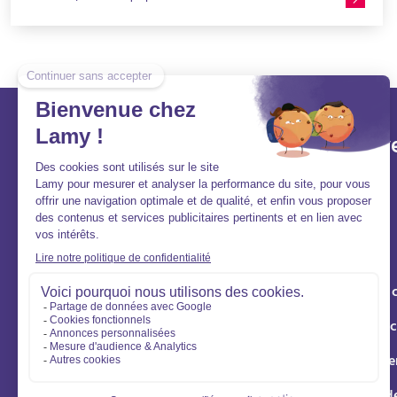
constituent souvent une période particulièrement
favorable pour concrétiser un projet immobilier. De
nombreux acquéreurs souhaitent finaliser leur achat
avant la rentrée, tandis que les vendeurs profitent d'une
demande encore soutenue et de conditions propices
pour mettre en valeur leur logement. Que vous
envisagiez d'acheter ou de vendre avant l'été, cette
période offre plusieurs avantages : des acquéreurs
Lamy et vous
Aller v
motivés, des délais souvent mieux maîtrisés et la
possibilité d'organiser sereinement son déménagement
Aide et contact
Acheter
pendant les vacances. Découvrez pourquoi cette saison
représente une véritable opportunité et comment
FAQ
Louer
optimiser votre projet immobilier avant l'été.
Qui sommes-nous ?
Vendre
Nous rejoindre
Syndic de 
Gestion loc
Éco rénove