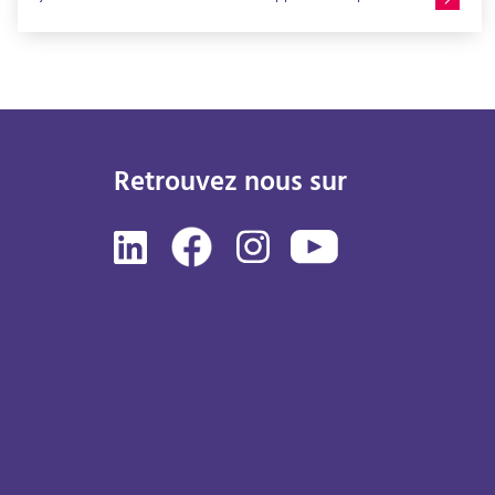
vendre plus vite, à condition d’adopter la bonne
stratégie. Moins de concurrence, des acheteurs motivés
et des projets déjà mûris créent un contexte favorable.
Découvrez pourquoi vendre en début d’année peut être
un choix pertinent et bénéficiez de conseils simples,
concrets et efficaces pour accélérer la vente d’un bien
immobilier.
Retrouvez nous sur