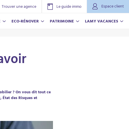
Espace client
Trouver une agence
Le guide immo
E
ECO-RÉNOVER
PATRIMOINE
LAMY VACANCES
avoir
bilier ? On vous dit tout ce
, État des Risques et
NOVER
ACANCES
r plus
r plus