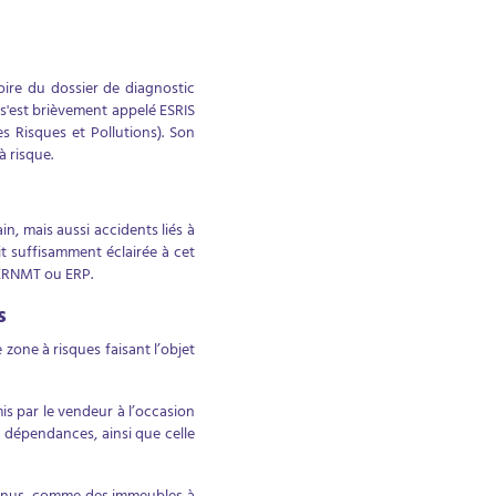
oire du dossier de diagnostic
l s'est brièvement appelé ESRIS
es Risques et Pollutions). Son
à risque.
n, mais aussi accidents liés à
oit suffisamment éclairée à cet
c ERNMT ou ERP.
s
zone à risques faisant l’objet
is par le vendeur à l’occasion
 dépendances, ainsi que celle