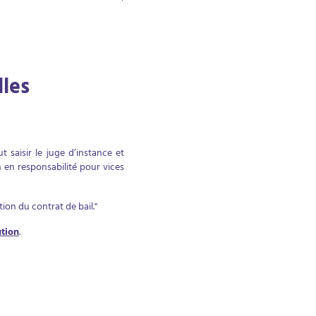
les
t saisir le juge d’instance et
n en responsabilité pour vices
ion du contrat de bail."
ution
.