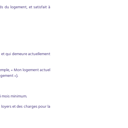
és du logement, et satisfait à
e) et qui demeure actuellement
 exemple, « Mon logement actuel
logement »).
e 6 mois minimum.
s loyers et des charges pour la