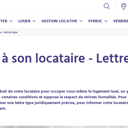
TER
LOUER
GESTION LOCATIVE
SYNDIC
VENDR
 - Lettre type
CONSEILS
NOS SERVICES
NOS SERVICES
NOS SERVICES
CONSEILS
Nos conseils pour vivre en copropriété
Assurance propriétaire non-occupant
Nos conseils pour réussir votre achat
Estimer mon bien
Estimer mon loyer
 son locataire - Lettr
Estimer mon loyer
Parrainer un proche
Nos conseils pour bien vendre
Nos conseils pour louer votre bien
Parrainer un proche
 bail de votre locataire pour occuper vous-même le logement loué, ou y
 certaines conditions et suppose le respect de strictes formalités. Pour é
ECO-RÉ
LAMY V
er une lettre type juridiquement précise, pour informer votre locatai
En savoi
En savoi
ent.