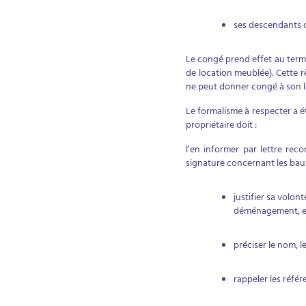
ses descendants 
Le congé prend effet au terme
de location meublée). Cette r
ne peut donner congé à son lo
Le formalisme à respecter a ét
propriétaire doit :
l’en informer par lettre re
signature concernant les baux
justifier sa volon
déménagement, et
préciser le nom, l
rappeler les référ