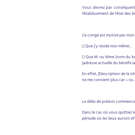
Vous devrez par conséquent à 
l'établissement de l'état des li
Ce congé est motivé par mon 
□ Que j’y réside moi-même ;
□ Que M. ou Mme (nom du bénéf
(adresse actuelle du bénéficia
En effet, (Description de la s
ne me convient plus car » ou 
Le délai de préavis commence 
Dans le cas où vous quittiez l
période où les lieux auront e