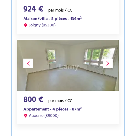
924 €
par mois / CC
Maison/villa · 5 pièces · 134m²
Joigny (89300)
800 €
par mois / CC
Appartement · 4 pièces · 87m²
Auxerre (89000)