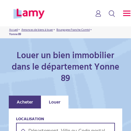
Accueil
•
Annonces de biens à louer
•
Bourgogne-Franche-Comté
•
Yonne 89
Louer un bien immobilier
dans le département Yonne
89
Acheter
Louer
LOCALISATION