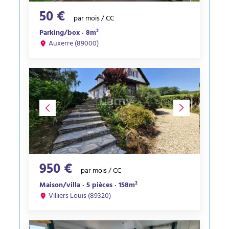
50 €
par mois / CC
Parking/box · 8m²
Auxerre (89000)
950 €
par mois / CC
Maison/villa · 5 pièces · 158m²
Villiers Louis (89320)