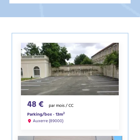
48 €
par mois / CC
Parking/box · 13m²
Auxerre (89000)