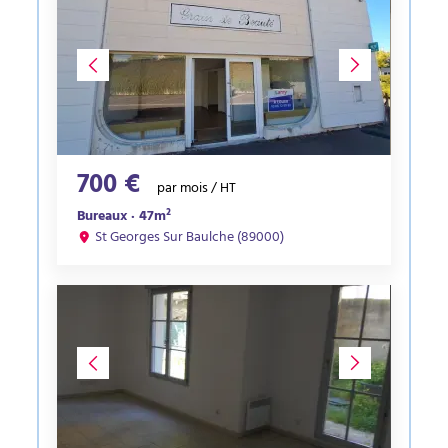
700 €
par mois / HT
Bureaux · 47m²
St Georges Sur Baulche (89000)