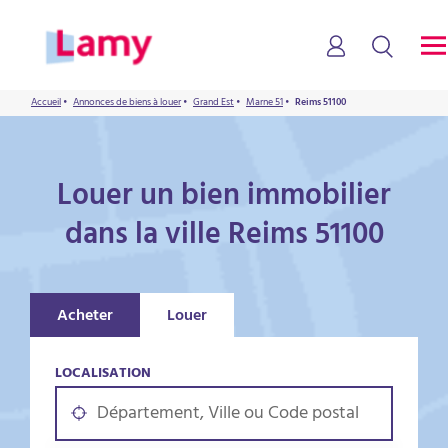
Accueil
•
Annonces de biens à louer
•
Grand Est
•
Marne 51
•
Reims 51100
Louer un bien immobilier
dans la ville Reims 51100
Acheter
Louer
LOCALISATION