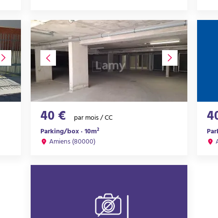
40 €
4
par mois / CC
Parking/box · 10m²
Par
Amiens (80000)