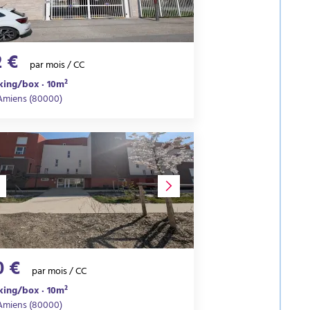
2 €
par mois / CC
king/box · 10m²
Amiens (80000)
0 €
par mois / CC
king/box · 10m²
Amiens (80000)