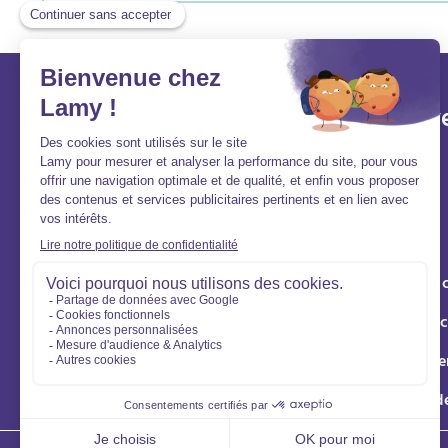
Lamy et vous
Aller v
Aide et contact
Acheter
FAQ
Louer
Qui sommes-nous ?
Vendre
Nous rejoindre
Syndic de 
Gestion loc
Éco rénove
Location d