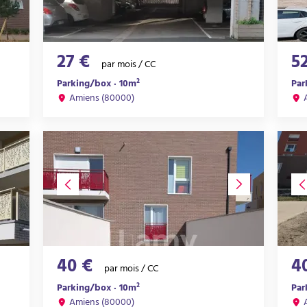
27 €
5
par mois / CC
Parking/box · 10m²
Par
Amiens (80000)
40 €
4
par mois / CC
Parking/box · 10m²
Par
Amiens (80000)