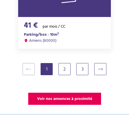
41 €
par mois / CC
Parking/box · 10m²
Amiens (80000)
1
2
3
(current)
Voir nos annonces à proximité