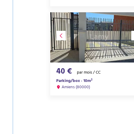
40 €
par mois / CC
Parking/box · 10m²
Amiens (80000)