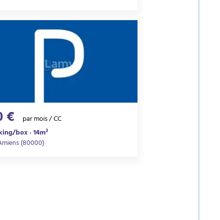
0 €
par mois / CC
king/box · 14m²
Amiens (80000)