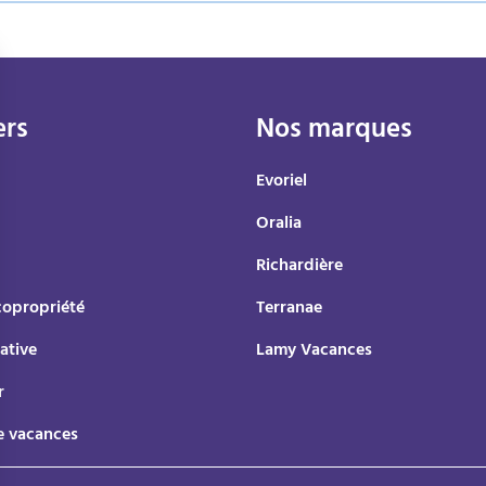
ers
Nos marques
Evoriel
Oralia
Richardière
copropriété
Terranae
ative
Lamy Vacances
r
e vacances