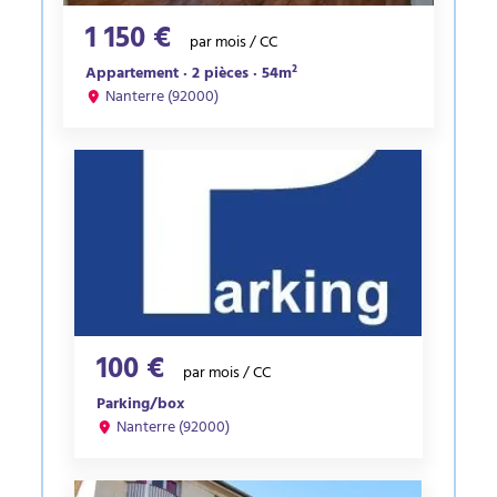
1 150 €
par mois / CC
Appartement · 2 pièces · 54m²
Nanterre (92000)
100 €
par mois / CC
Parking/box
Nanterre (92000)