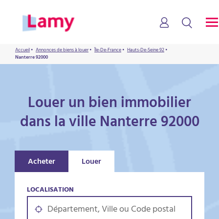
Accueil
•
Annonces de biens à louer
•
Île-De-France
•
Hauts-De-Seine 92
•
Nanterre 92000
Louer un bien immobilier
dans la ville Nanterre 92000
Acheter
Louer
LOCALISATION