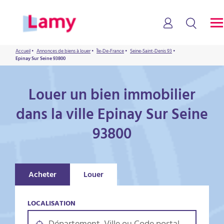
Accueil
•
Annonces de biens à louer
•
Île-De-France
•
Seine-Saint-Denis 93
•
Epinay Sur Seine 93800
Louer un bien immobilier
dans la ville Epinay Sur Seine
93800
Acheter
Louer
LOCALISATION