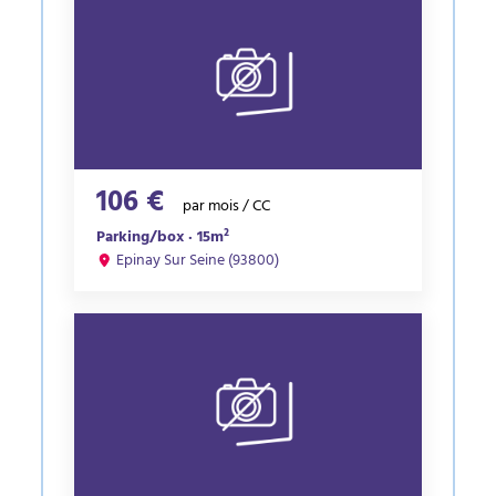
106 €
par mois / CC
Parking/box · 15m²
Epinay Sur Seine (93800)