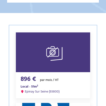
896 €
par mois / HT
Local · 51m²
Epinay Sur Seine (93800)