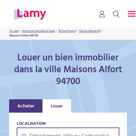
Accueil
•
Annonces de biens à louer
•
Île-De-France
•
Val-De-Marne 94
•
Maisons Alfort 94700
Louer un bien immobilier
dans la ville Maisons Alfort
94700
Acheter
Louer
LOCALISATION