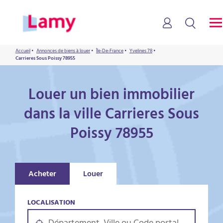
Accueil
•
Annonces de biens à louer
•
Île-De-France
•
Yvelines 78
•
Carrieres Sous Poissy 78955
Louer un bien immobilier
dans la ville Carrieres Sous
Poissy 78955
Acheter
Louer
LOCALISATION