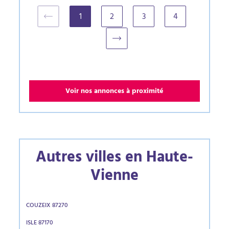
1
2
3
4
(current)
Voir nos annonces à proximité
Autres villes en Haute-
Vienne
COUZEIX 87270
ISLE 87170