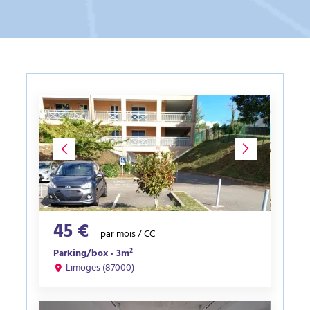
45 €
par mois / CC
Parking/box · 3m²
Limoges (87000)