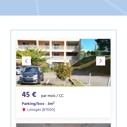
45 €
par mois / CC
Parking/box · 3m²
Limoges (87000)