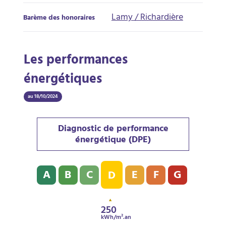
Lamy / Richardière
Barème des honoraires
Les performances
énergétiques
au 18/10/2024
Diagnostic de performance
énergétique (DPE)
Diagnostic de performance énergétique (DPE) : D - 2
A
B
C
E
F
G
D
250
kWh/m².an