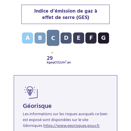
Indice d’émission de gaz à
effet de serre (GES)
Indice d’émission de gaz à effet de serre (GES) : C - 
A
B
D
E
F
G
C
29
kgeqCO2/m².an
Géorisque
Les informations sur les risques auxquels ce bien
est exposé sont disponibles sur le site
Géorisques
https://www.georisques.gouv.fr