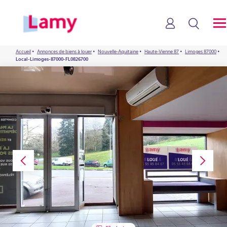
Accueil
•
Annonces de biens à louer
•
Nouvelle-Aquitaine
•
Haute-Vienne 87
•
Limoges 87000
•
Local-Limoges-87000-FL0826700