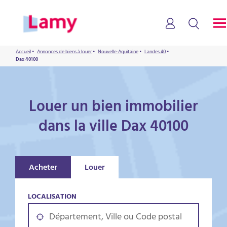
Accueil
•
Annonces de biens à louer
•
Nouvelle-Aquitaine
•
Landes 40
•
Dax 40100
Louer un bien immobilier
dans la ville Dax 40100
Acheter
Louer
LOCALISATION