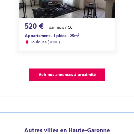
520 €
par mois / CC
Appartement · 1 pièce · 25m²
Toulouse (31100)
Voir nos annonces à proximité
Autres villes en Haute-Garonne