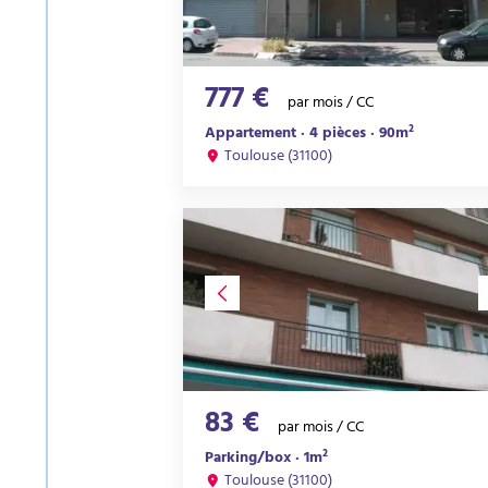
777 €
par mois / CC
Appartement · 4 pièces · 90m²
Toulouse (31100)
83 €
par mois / CC
Parking/box · 1m²
Toulouse (31100)