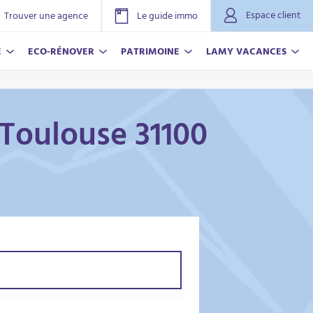
Espace client
Trouver une agence
Le guide immo
E
ECO-RÉNOVER
PATRIMOINE
LAMY VACANCES
 Toulouse 31100
NOVER
ACANCES
r plus
r plus