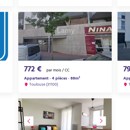
772 €
7
par mois / CC
Appartement · 4 pièces · 88m²
App
Toulouse (31100)