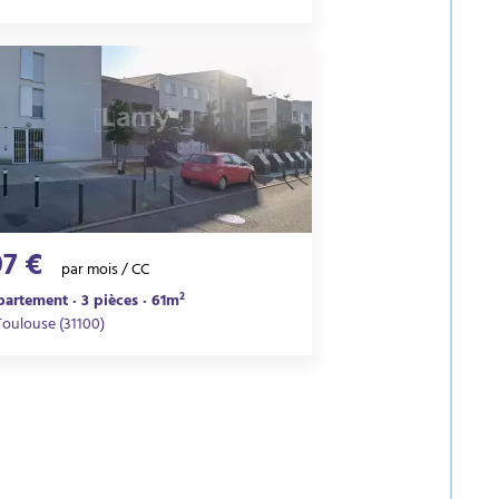
97 €
par mois / CC
artement · 3 pièces · 61m²
Toulouse (31100)