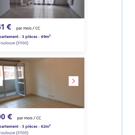
41 €
par mois / CC
artement · 3 pièces · 69m²
Toulouse (31100)
00 €
par mois / CC
artement · 3 pièces · 62m²
Toulouse (31100)