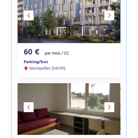
60 €
par mois / CC
Parking/box
Montpellier (34070)