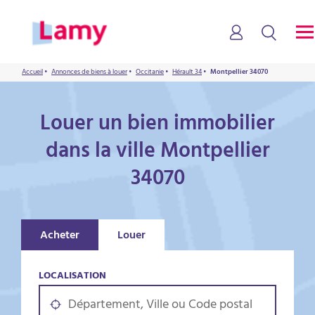
Accueil
•
Annonces de biens à louer
•
Occitanie
•
Hérault 34
•
Montpellier 34070
Louer un bien immobilier
dans la ville Montpellier
34070
Acheter
Louer
LOCALISATION