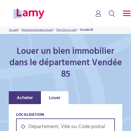
Accueil
•
Annonces de biens à louer
•
Pays De La Loire
•
Vendée 85
Louer un bien immobilier
dans le département Vendée
85
Acheter
Louer
LOCALISATION